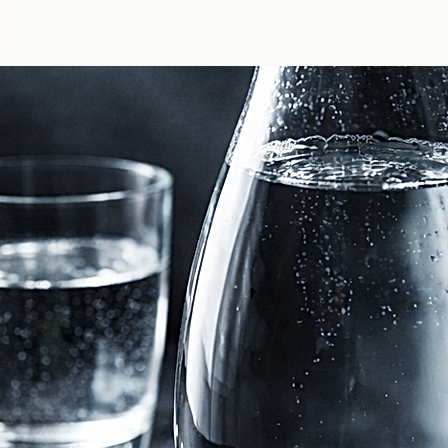
 nécessite une eau très chaude, il est déconseillé de boire
nt de la déguster :

mes, qui s’expriment mieux en dessous de la température d’in
ouche et l’œsophage d’un contact trop chaud.

ement tiédi, sera toujours plus agréable, plus lisible et plus