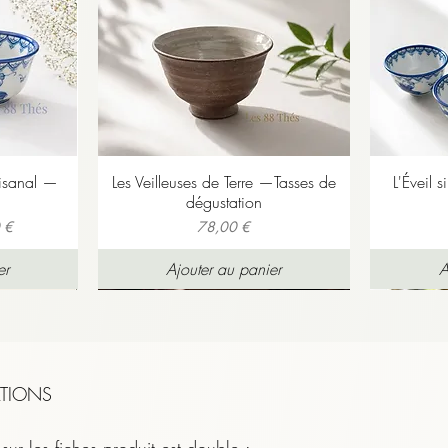
e en bouche une douceur longue, presque régressive.
tisanal —
Les Veilleuses de Terre —Tasses de
L'Éveil s
dégustation
Prix
 €
78,00 €
er
Ajouter au panier
A
TIONS
