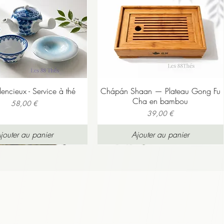
ilencieux - Service à thé
Chápán Shaan — Plateau Gong Fu
Cha en bambou
Prix
58,00 €
Prix
39,00 €
jouter au panier
Ajouter au panier