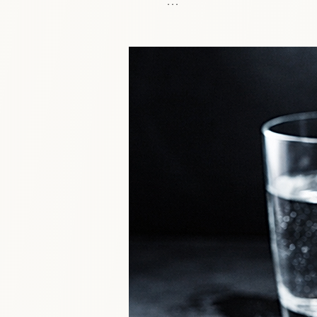
    Même lorsque l’infusion
liqueur tiédir légèrement ava
    ​

    • pour préserver les arô
    ​

    • et pour protéger la b
    Un thé bien infusé, légèr