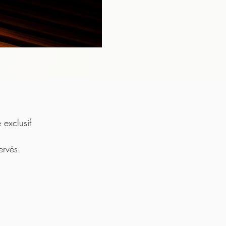
exclusif
ervés.
: