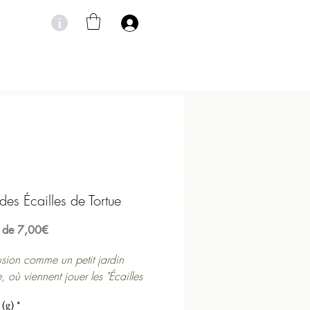
 des Écailles de Tortue
Prix
r de
7,00€
promotionnel
usion comme un petit jardin
 où viennent jouer les "Écailles
" .
 (g)
*
Les 88 Thés - mise en scène du