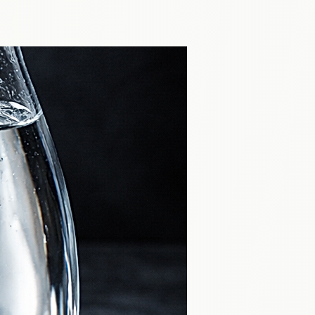
 le thé brûlant. Laissez la 
fusion,

 sûr qu’un thé avalé brûlant.