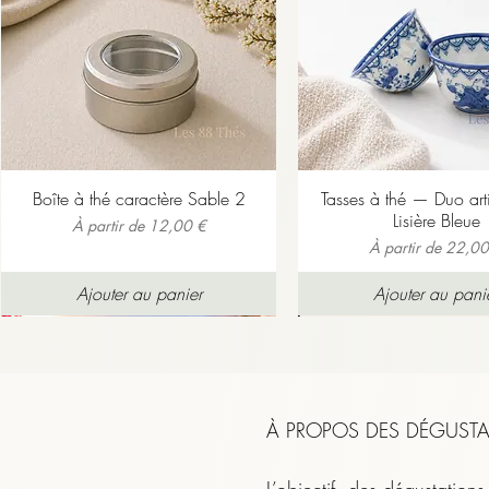
tandis que la réglisse dépos
Boîte à thé caractère Sable 2
Tasses à thé — Duo ar
Lisière Bleue
Prix promotionnel
À partir de
12,00 €
Prix promotionnel
À partir de
22,00
Ajouter au panier
Ajouter au pani
À PROPOS DES DÉGUSTA