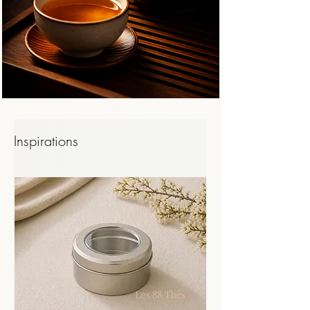
ressentis, vos expériences, et votre manière 
de préparer le thé.

Nous ne faisons que vous donner des clés.

À vous d’explorer, d’ajuster, de voir si vous 
entrez en résonance avec nos conclusions… 
ou pas.

Inspirations
Dans tous les cas, dites-le-nous : c’est aussi 
cela, le partage.