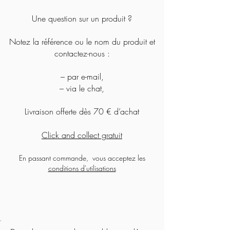
Ajouter au panier
Ajouter au panier
Ajouter au panier
Ajouter au panier
Ajouter au panier
Ajouter au panier
Ajouter au panier
Ajouter au panier
Une question sur un produit ?
Notez la référence ou le nom du produit et
contactez-nous :
– par e-mail,
– via le chat,
Livraison offerte dès 70 € d’achat
Click and collect gratuit
En passant commande, vous acceptez les
conditions d'utilisations