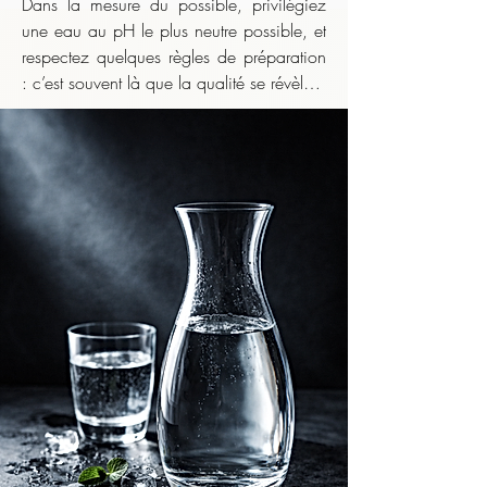
Dans la mesure du possible, privilégiez 
une eau au pH le plus neutre possible, et 
respectez quelques règles de préparation 
: c’est souvent là que la qualité se révèle.

    Même lorsque l’infusion nécessite une 
eau très chaude, il est déconseillé de 
boire le thé brûlant. Laissez la liqueur 
tiédir légèrement avant de la déguster :

    ​

    • pour préserver les arômes, qui 
s’expriment mieux en dessous de la 
température d’infusion,

    ​
