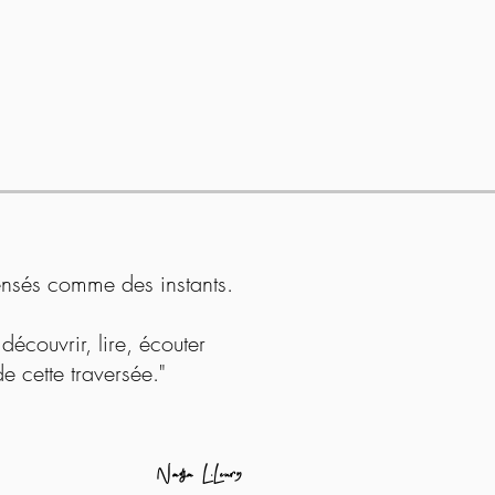
pensés comme des instants.
découvrir, lire, écouter
e cette traversée."
Nadja L.Leury