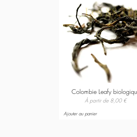
Colombie Leafy biologiq
Prix promotionnel
À partir de
8,00 €
Ajouter au panier