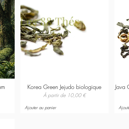
ium
Korea Green Jejudo biologique
Java 
Prix promotionnel
À partir de
10,00 €
Ajouter au panier
Ajout