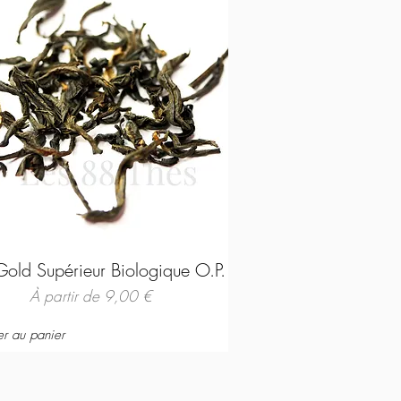
Gold Supérieur Biologique O.P.
Prix promotionnel
À partir de
9,00 €
er au panier