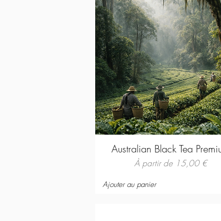
Australian Black Tea Prem
Prix promotionnel
À partir de
15,00 €
Ajouter au panier