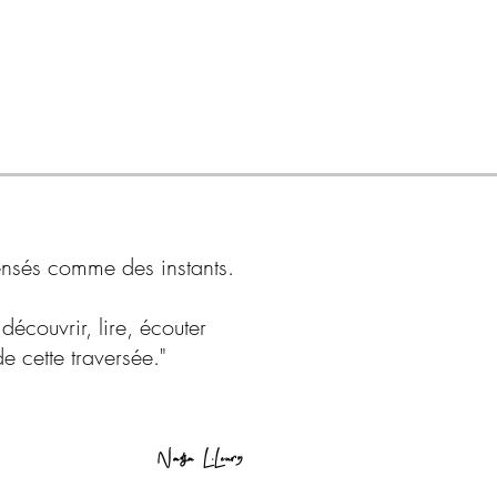
pensés comme des instants.
découvrir, lire, écouter
e cette traversée."
Nadja L.Leury