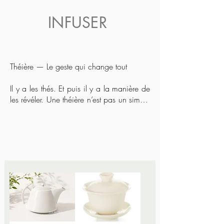
INFUSER
Théière — Le geste qui change tout

Il y a les thés. Et puis il y a la manière de 
les révéler. Une théière n’est pas un simple 
contenant.

C’est l’outil qui transforme une feuille 
sèche en expérience.

Contemporaine ou intemporelle, en métal 
brut, en fonte, en céramique ou en 
porcelaine, chaque théière sélectionnée 
ici a une mission :

respecter l’infusion, magnifier les arômes, 
accompagner le rituel.
