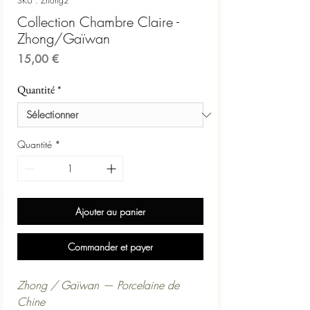
SKU : Zhong2
Collection Chambre Claire -
Zhong/Gaïwan
Prix
15,00 €
Quantité
*
Quantité
*
Ajouter au panier
Commander et payer
Zhong / Gaïwan — Porcelaine de
Chine