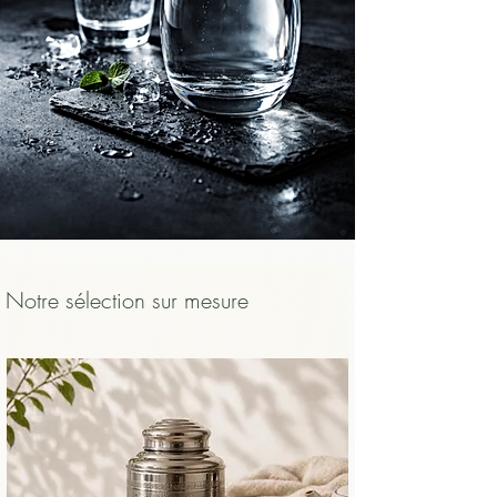
    ​

    • et pour protéger la bouche et 
l’œsophage d’un contact trop chaud.

    Un thé bien infusé, légèrement tiédi, 
sera toujours plus agréable, plus lisible et 
plus sûr qu’un thé avalé brûlant.
Notre sélection sur mesure