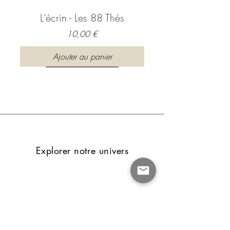
L'écrin - Les 88 Thés
Prix
10,00 €
Ajouter au panier
Explorer notre univers
Carnet d'infusion intérieure
Prix
15,00 €
Le journal du Thé
Ajouter au panier
Les Feuilles du monde🎙