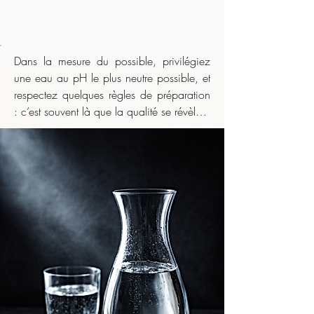
Dans la mesure du possible, privilégiez 
une eau au pH le plus neutre possible, et 
respectez quelques règles de préparation 
: c’est souvent là que la qualité se révèle.

    Même lorsque l’infusion nécessite une 
eau très chaude, il est déconseillé de 
boire le thé brûlant. Laissez la liqueur 
tiédir légèrement avant de la déguster :

    ​

    • pour préserver les arômes, qui 
s’expriment mieux en dessous de la 
température d’infusion,
