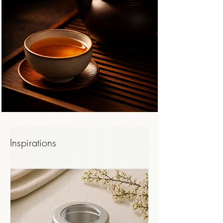
d’émotions, tout reste profondément 
personnel.

​Rien n’est plus important que vos propres 
ressentis, vos expériences, et votre manière 
de préparer le thé.

Nous ne faisons que vous donner des clés.

À vous d’explorer, d’ajuster, de voir si vous 
entrez en résonance avec nos conclusions… 
ou pas.

Inspirations
Dans tous les cas, dites-le-nous : c’est aussi 
cela, le partage.