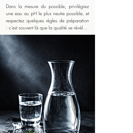
Dans la mesure du possible, privilégiez 
une eau au pH le plus neutre possible, et 
respectez quelques règles de préparation 
: c’est souvent là que la qualité se révèle.

    Même lorsque l’infusion nécessite une 
eau très chaude, il est déconseillé de 
boire le thé brûlant. Laissez la liqueur 
tiédir légèrement avant de la déguster :

    ​

    • pour préserver les arômes, qui 
s’expriment mieux en dessous de la 
température d’infusion,

    ​
