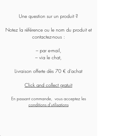
Ajouter au panier
Ajouter au panier
Ajouter au panier
Ajouter au panier
Ajouter au panier
Ajouter au panier
Rupture de stock
Ajouter au panier
Ajouter au panier
Ajouter au panier
Ajouter au panier
Ajouter au panier
Ajouter au panier
Ajouter au panier
Ajouter au panier
Une question sur un produit ?
Notez la référence ou le nom du produit et
contactez-nous :
– par e-mail,
– via le chat,
Livraison offerte dès 70 € d’achat
Click and collect gratuit
En passant commande, vous acceptez les
conditions d'utilisations