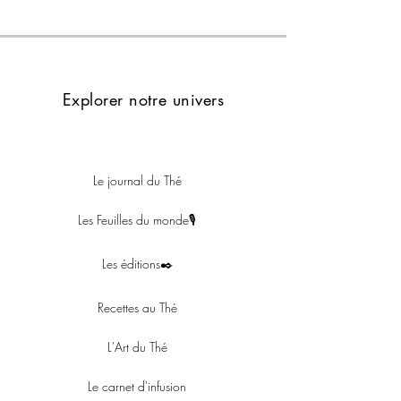
naturellement fruités du monde. On les situe 
entre le thé vert et le thé noir, mais on les 
appelle traditionnellement « thés bleu-vert » 
plutôt que « vert-noir ».

Explorer notre univers
Ce sont des thés semi-fermentés. C’est 
précisément le degré de fermentation qui 
détermine si le profil aromatique va pencher 
Le journal du Thé
vers le vert ou, au contraire, vers le noir.

Les Feuilles du monde🎙
On trouve ainsi :

des fermentations légères, autour de 10 à 
Les éditions✒️
30 %,

Recettes au Thé
des fermentations intermédiaires,

L'Art du Thé
et des semi-fermentations plus poussées, de 
40 à 70 %.

Le carnet d'infusion