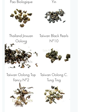
Pao Biologique
Yin
Thaïland Jinxuan
Taïwan Black Pearls
Oolong
N°10
Taïwan Oolong Top
Taïwan Oolong C.
Fancy N°2
Tung Ting