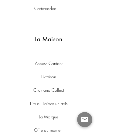
Carte-cadeau
C’est cette semi-fermentation qui fait toute la 
différence :

La Maison
faible, elle donne des thés aux notes surtout 
florales, comme l’Anxi Tie Guan Yin, pure 
merveille parmi les Oolongs chinois ;

Acces - Contact
médium, elle révèle des notes fruitées 
délicieuses ;

Livraison
plus marquée, elle ouvre sur une profusion 
Click and Collect
de fruits (fruits frais, fruits d’été et d’automne, 
fruits exotiques, fruits cuits ou compotés, 
Lire ou Laisser un avis
fruits à coque, fruits rouges), parfois 
accompagnés de miel, d’épices ou de 
La Marque
notes de pain d’épices.
Offre du moment