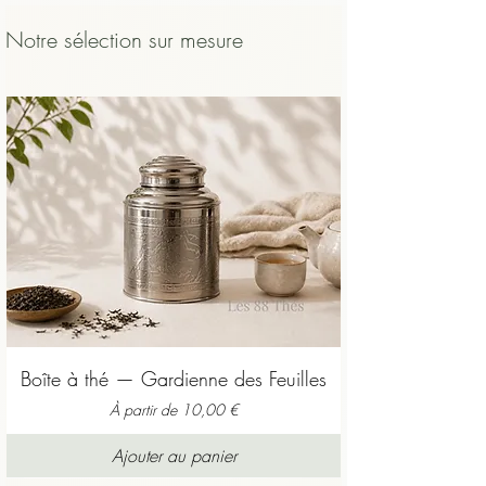
plus sûr qu’un thé avalé brûlant.
Notre sélection sur mesure
Boîte à thé — Gardienne des Feuilles
Prix promotionnel
À partir de
10,00 €
Ajouter au panier