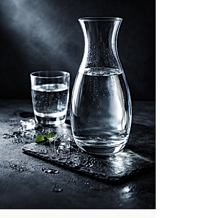
eau très chaude, il est déconseillé de 
boire le thé brûlant. Laissez la liqueur 
tiédir légèrement avant de la déguster :

    ​

    • pour préserver les arômes, qui 
s’expriment mieux en dessous de la 
température d’infusion,

    ​

    • et pour protéger la bouche et 
l’œsophage d’un contact trop chaud.

    Un thé bien infusé, légèrement tiédi, 
sera toujours plus agréable, plus lisible et 