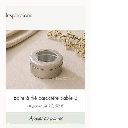
entrez en résonance avec nos conclusions… 
ou pas.

Inspirations
Dans tous les cas, dites-le-nous : c’est aussi 
cela, le partage.
Boîte à thé caractère Sable 2
Prix promotionnel
À partir de
12,00 €
Ajouter au panier