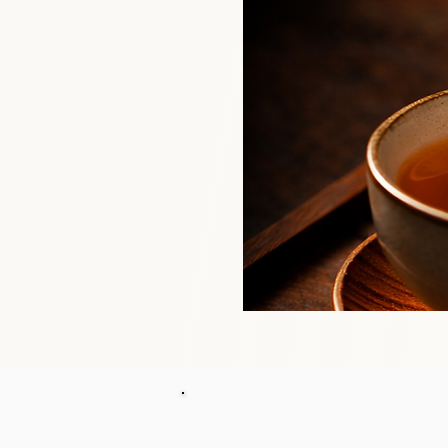
Nous ne faisons que vous d
À vous d’explorer, d’ajust
Dans tous les cas, dites-le-