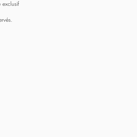
exclusif
ervés.
: