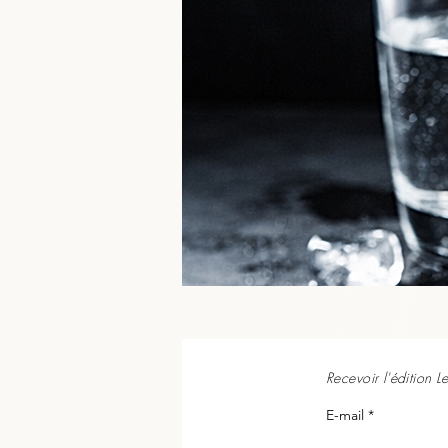
    • et pour protéger la b
    Un thé bien infusé, légèr
Recevoir l'édition 
E-mail