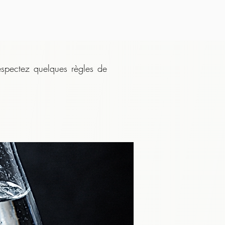
espectez quelques règles de 
 le thé brûlant. Laissez la 
fusion,
