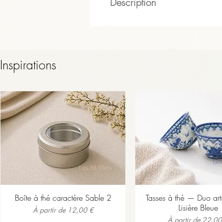
Description
Boîte à Thé, café ou infusion
Inspirations
Boîte à thé caractère Sable 2
Tasses à thé — Duo ar
Lisière Bleue
Prix promotionnel
À partir de
12,00 €
Prix promotionnel
À partir de
22,00