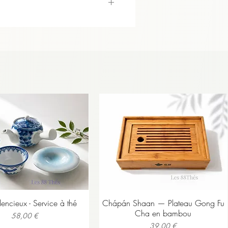
ilencieux - Service à thé
Chápán Shaan — Plateau Gong Fu
Cha en bambou
Prix
58,00 €
Prix
39,00 €