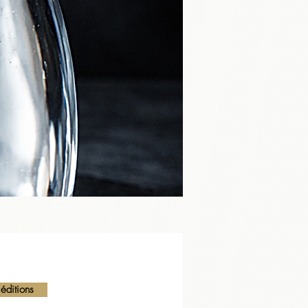
 sûr qu’un thé avalé brûlant.
éditions