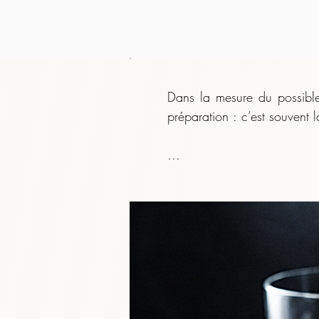
Dans la mesure du possible,
préparation : c’est souvent l
    Même lorsque l’infusion
liqueur tiédir légèrement ava
    ​

    • pour préserver les arô
    ​
