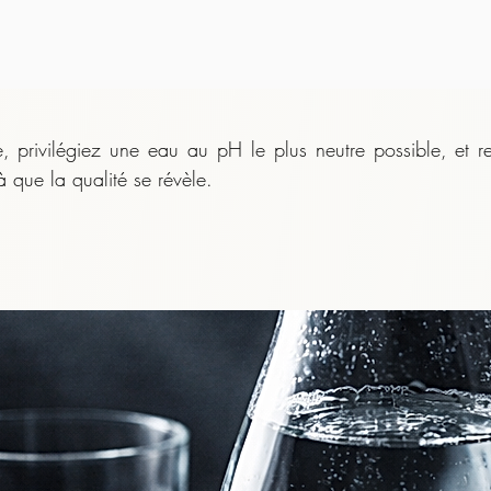
 privilégiez une eau au pH le plus neutre possible, et r
à que la qualité se révèle.

 nécessite une eau très chaude, il est déconseillé de boire
nt de la déguster :

mes, qui s’expriment mieux en dessous de la température d’in