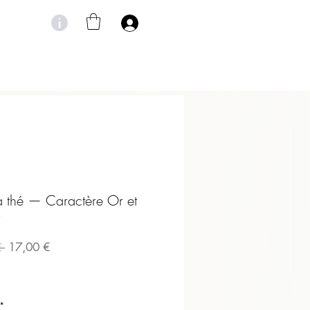
à thé — Caractère Or et
Prix
Prix
17,00 €
€ 
promotionnel
original
*