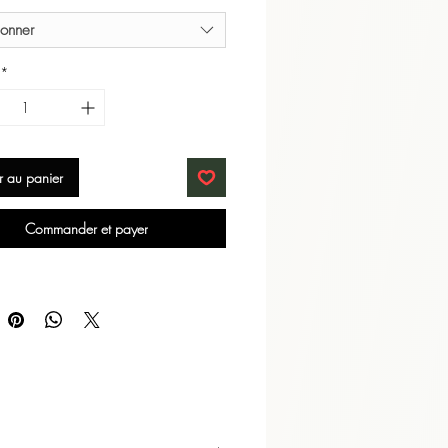
ionner
*
r au panier
Commander et payer