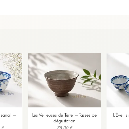
 - Capacité 1 Kg
tisanal —
Les Veilleuses de Terre —Tasses de
L'Éveil s
dégustation
Prix
 €
78,00 €