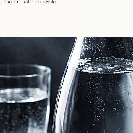
à que la qualité se révèle.

 nécessite une eau très chaude, il est déconseillé de boire
nt de la déguster :

mes, qui s’expriment mieux en dessous de la température d’in
ouche et l’œsophage d’un contact trop chaud.

ement tiédi, sera toujours plus agréable, plus lisible et plus