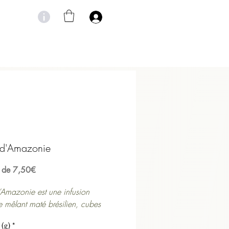
 d'Amazonie
Prix
r de
7,50€
promotionnel
d’Amazonie
est une infusion
te mêlant maté brésilien, cubes
betterave rubis et feuilles de
 (g)
*
Un mélange vibrant, inspiré des