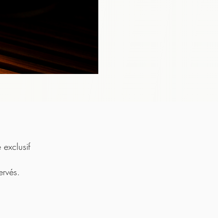
exclusif
ervés.