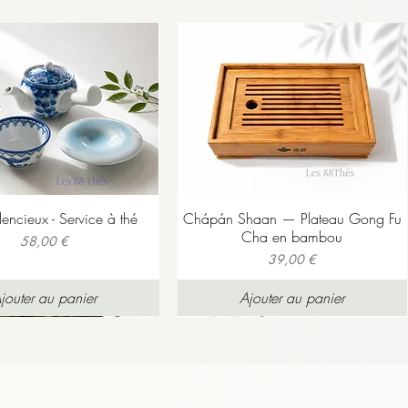
s,
ceur” ou “maté parfumé” :
us du maté et de la guayusa :
ilencieux - Service à thé
Chápán Shaan — Plateau Gong Fu
Cha en bambou
is efficace.
Prix
58,00 €
Prix
39,00 €
nnes qui aiment les
infusions
jouter au panier
Ajouter au panier
les et ceux qui veulent de la