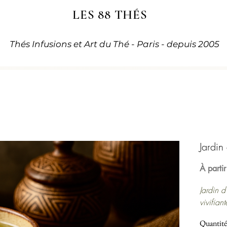
LES 88 THÉS
Thés Infusions et Art du Thé - Paris - depuis 2005
Jardin
À parti
Jardin 
vivifian
d’açaï, 
Quantité
buchu. 