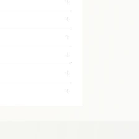
ruité profond
(açaï + pomme)
nte.
 brésilien + guayusa, deux
infusion qui réveille, mais
ouges / baies,