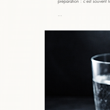
préparation : c’est souvent l
    Même lorsque l’infusion
liqueur tiédir légèrement ava
    ​

    • pour préserver les arô
    ​

    • et pour protéger la b
    Un thé bien infusé, légèr