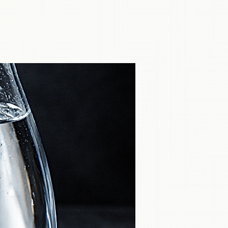
 le thé brûlant. Laissez la 
fusion,

 sûr qu’un thé avalé brûlant.