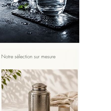
    ​

    • et pour protéger la bouche et 
l’œsophage d’un contact trop chaud.

    Un thé bien infusé, légèrement tiédi, 
sera toujours plus agréable, plus lisible et 
plus sûr qu’un thé avalé brûlant.
Notre sélection sur mesure