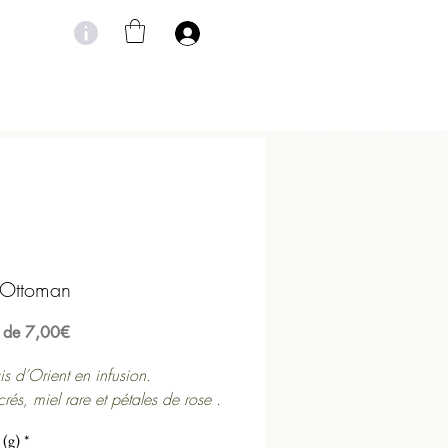
 Ottoman
Prix
r de
7,00€
promotionnel
s d’Orient en infusion.
acrés, miel rare et pétales de rose .
ttoman est une infusion orientale
 (g)
*
, gourmande mettant en vedette