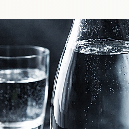
 nécessite une eau très chaude, il est déconseillé de boire
nt de la déguster :

mes, qui s’expriment mieux en dessous de la température d’in
ouche et l’œsophage d’un contact trop chaud.

ement tiédi, sera toujours plus agréable, plus lisible et plus