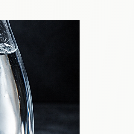
 le thé brûlant. Laissez la 
fusion,

 sûr qu’un thé avalé brûlant.