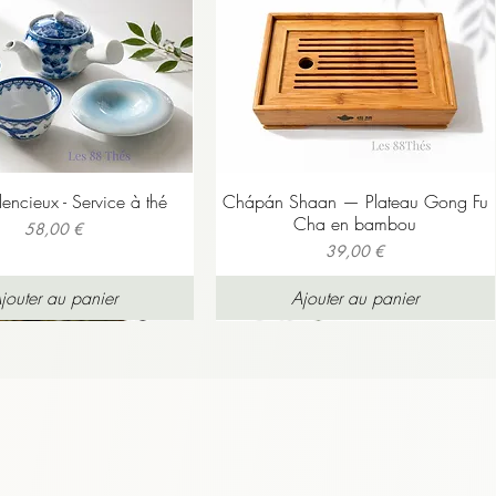
ilencieux - Service à thé
Chápán Shaan — Plateau Gong Fu
Cha en bambou
Prix
58,00 €
Prix
39,00 €
jouter au panier
Ajouter au panier