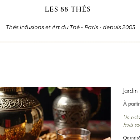
LES 88 THÉS
Thés Infusions et Art du Thé - Paris - depuis 2005
Jardin
À parti
Un palai
Fruits s
Jardin O
Quantité
premium