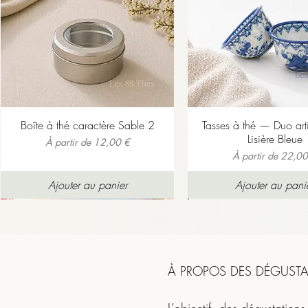
C’est une infusion chaleureuse
Boîte à thé caractère Sable 2
Tasses à thé — Duo ar
Lisière Bleue
Prix promotionnel
À partir de
12,00 €
Prix promotionnel
À partir de
22,00
Ajouter au panier
Ajouter au pani
À PROPOS DES DÉGUSTA