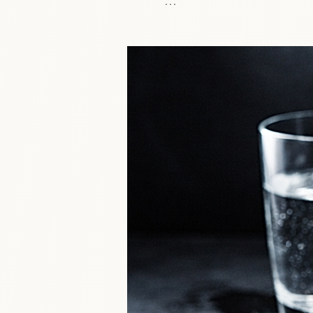
    Même lorsque l’infusion
liqueur tiédir légèrement ava
    ​

    • pour préserver les arô
    ​

    • et pour protéger la b
    Un thé bien infusé, légèr