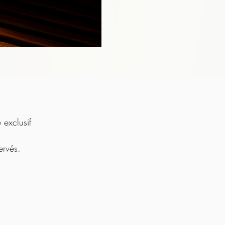
exclusif
ervés.
: