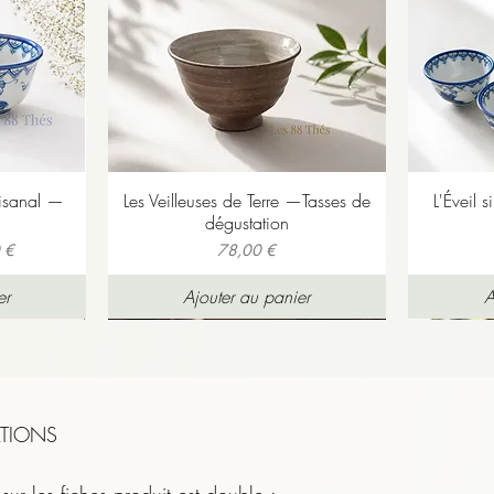
, sensuelle, impériale.
tisanal —
Les Veilleuses de Terre —Tasses de
L'Éveil s
dégustation
Prix
 €
78,00 €
er
Ajouter au panier
A
TIONS
