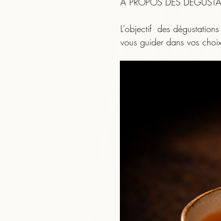
conséquence
.
À PROPOS DES DÉGUSTA
L’objectif  des dégustations 
vous guider dans vos choix
et vous présenter au plus ju
Tayma — Gobelets de dégustation
Jardin Grec Écarlate
L'écrin - Les 88 Thés
Aoba — Larges Gobe
Carnet d'infusion int
dégustation
Prix original
Prix
Prix
Prix promotionnel
Prix
14,00 €
28,00 €
10,00 €
11,20 €
15,00 €
Prix
20,00 €
Cependant, il est essent
Ajouter au panier
Ajouter au panier
Rupture de stock
Ajouter au pani
profondément personnel.

Ajouter au pani
​Rien n’est plus important q
Nous ne faisons que vous d
À vous d’explorer, d’ajust
Dans tous les cas, dites-le-