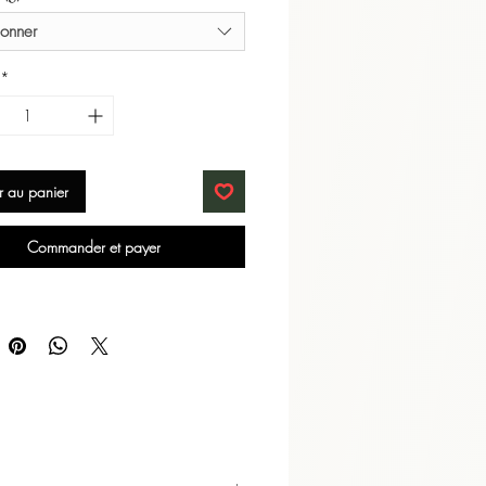
ement riche en anthocyanes, qui
ionner
x feuilles et à la liqueur un
reflet
*
lles légèrement torsadées,
s de pointes dorées, offrent une
n violet très clair.
r au panier
Commander et payer