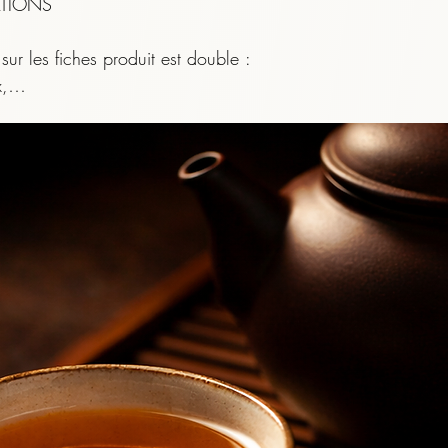
TIONS

sur les fiches produit est double :

,

ste le thé que vous sélectionnez.

lets de
érieure
Jardin des Abeilles Noires des
Yú Tán Yè - Théière d'infusion
Taïwan Oo
Darjeeling
Clairières Maories
Prix
P
34,00 €
Prix promotionnel
Pr
À partir de
8,00 €
À 
iel de rappeler qu’en matière de goûts, de sensations e
er
Ajouter au panier
A
er
Ajouter au panier
A
ue vos propres ressentis, vos expériences, et votre manière d
onner des clés.

er, de voir si vous entrez en résonance avec nos conclusion
nous : c’est aussi cela, le partage.