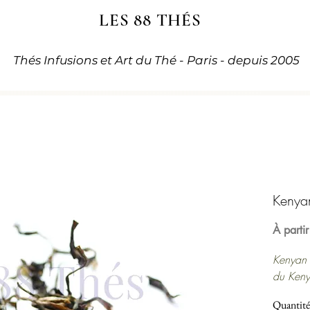
LES 88 THÉS
Thés Infusions et Art du Thé - Paris - depuis 2005
Kenya
À parti
Kenyan 
du Ken
Issu de
Quantité
ce Purpl