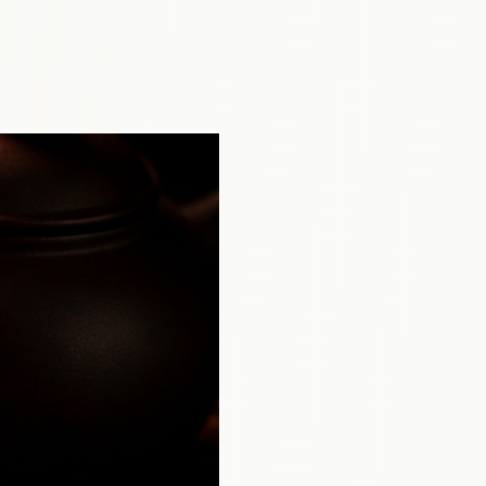
long Beauté Académique
 First Flush Arya FTGFOP1
Japon Shincha Tsuyuhikari biologique
Thaïland Doï Tung Oolong - Thé
DJA Biologique
éphémère
rix original
Prix promotionnel
Prix promotionnel
20,00 €
13,00 €
À partir de
30,00 €
9,50 €
ix promotionnel
Prix original
Prix promotionnel
partir de
20,00 €
À partir de
8,08 €
t d’émotions, tout reste 
jouter au panier
Ajouter au panier
jouter au panier
Ajouter au panier
e préparer le thé.

s… ou pas.
