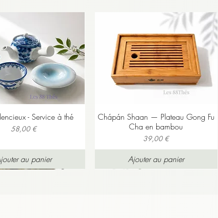
ertume. On peut donc laisser
 très bien ces notes
lassiques – ce qui correspond
 quelques gouttes de citron
es gorgées sont plutôt
s gouttes de citron dans une
 fruits rouges
peu sucrée.
i intrigue tout de suite en
. Une métamorphose naturelle
lfaction, alors arrivent
re a pris son temps pour
 les lueurs de l'aube chassant
r.
rfois décrits avec une touche
donne du relief sans agresser.
er
: corps assez fluide,
ilencieux - Service à thé
Chápán Shaan — Plateau Gong Fu
Michimikuru, avec une
Cha en bambou
Prix
58,00 €
Prix
39,00 €
alité de la région de
jouter au panier
Ajouter au panier
égèrement ouverte et torsadée
ordinairement en "broken". La
pas le résultat du processus de
ore les feuilles en