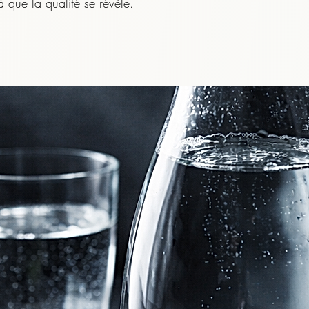
à que la qualité se révèle.

 nécessite une eau très chaude, il est déconseillé de boire
nt de la déguster :

mes, qui s’expriment mieux en dessous de la température d’in
ouche et l’œsophage d’un contact trop chaud.

ement tiédi, sera toujours plus agréable, plus lisible et plus