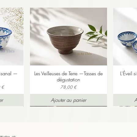
ui ne sera pas un problème, car ce thé ne génère aucune am
 Purple Tea, servi chaud dans de petites tasses, accompagne
umineuse
ce de dégustation vraiment harmonieuse.
t remarquer la nuance de violet à chaque tasse.
nfusions).
éclat lilas/violet
, plus claire que beaucoup de thés noirs c
te accompagne parfois l’infusion de ce thé rare du Kenya :
plexes et fruités, surtout en fin de bouche, car les premièr
er davantage ses notes pourpres et fruitées, essayez quelque
: scones nature ou aux raisins, servis avec une
confiture de
ves par rapport au Michimikuru. Visuellement, c’est un thé qu
a liqueur violette en un rose ancien délicat, presque opalin
 plus fruit pas tout à fait mûr, mais tout se passe en rétro o
ubtilement de couleur, comme une alchimie
s végétaux.
s rouges, qui arrondis une finale légèrement acidulée.
 faite en théière chinoise de 20cl, à 75°C, la couleur pourp
une, fruits rouges, raisin)
a couleur du ciel des matins frais d'Afrique de L'Est, lorsque
on voit nettement sur les feuilles infusées, cette jolie couleu
rômes complexes de prune, de fruits rouges et de baies
, pa
maïeu de rose poudré au pourpre soyeux.
 le tout arrondi par un
final légèrement acidulé / tangy
qui 
ans la sensation
ent le purple tea d’une sensation de
thé blanc / oolong lég
tisanal —
Les Veilleuses de Terre —Tasses de
L'Éveil s
ésente, finale légèrement sucrée. Donc oui, plus
aérien
que 
dégustation
Prix
 €
78,00 €
e tasse plus claire.
e nous ont jamais convaincus en termes de qualité. Cette qu
er
Ajouter au panier
A
ent différente ! La feuille montre déjà, avec sa structure l
qu'il ne s'agit pas de la qualité habituelle que l'on trouve 
 feuilles, qui est encore plus visible dans l'infusion, n'est 
on d'un théier très spécia
l, dont la
teneur en anthocyanine col