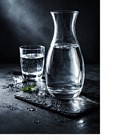
eau très chaude, il est déconseillé de 
boire le thé brûlant. Laissez la liqueur 
tiédir légèrement avant de la déguster :

    ​

    • pour préserver les arômes, qui 
s’expriment mieux en dessous de la 
température d’infusion,

    ​

    • et pour protéger la bouche et 
l’œsophage d’un contact trop chaud.

    Un thé bien infusé, légèrement tiédi, 
sera toujours plus agréable, plus lisible et 