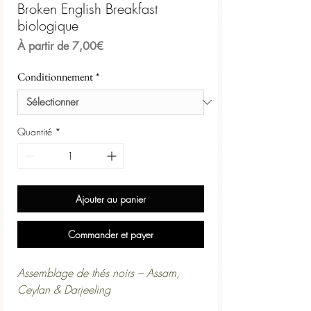
Broken English Breakfast
biologique
Prix
À partir de
7,00€
promotionnel
Conditionnement
*
Quantité
*
Ajouter au panier
Commander et payer
Assemblage de thés noirs – Assam,
Ceylan & Darjeeling