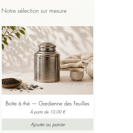
plus sûr qu’un thé avalé brûlant.
Notre sélection sur mesure
Boîte à thé — Gardienne des Feuilles
Prix promotionnel
À partir de
10,00 €
Ajouter au panier