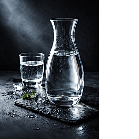
    Même lorsque l’infusion nécessite une 
eau très chaude, il est déconseillé de 
boire le thé brûlant. Laissez la liqueur 
tiédir légèrement avant de la déguster :

    ​

    • pour préserver les arômes, qui 
s’expriment mieux en dessous de la 
température d’infusion,

    ​

    • et pour protéger la bouche et 
l’œsophage d’un contact trop chaud.

    Un thé bien infusé, légèrement tiédi, 