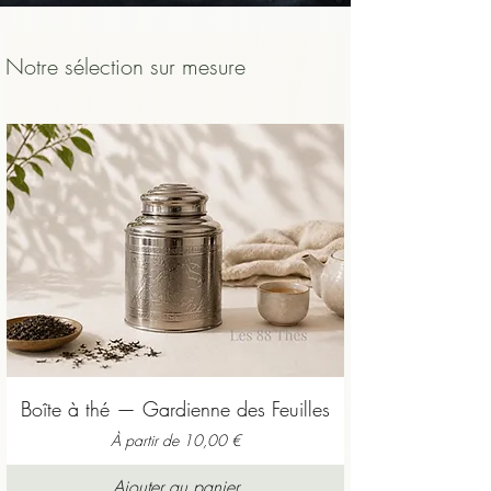
sera toujours plus agréable, plus lisible et 
plus sûr qu’un thé avalé brûlant.
Notre sélection sur mesure
Boîte à thé — Gardienne des Feuilles
Prix promotionnel
À partir de
10,00 €
Ajouter au panier