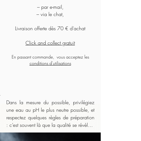
– par e-mail,
clairement au-dessus d’un simple
– via le chat,
“thé vert du quotidien” et en font
un
grand vert de dégustation
,
Livraison offerte dès 70 € d’achat
délicat, lumineux, parfaitement à
sa place dans ta sélection de
Click and collect gratuit
thés d’origine.
En passant commande, vous acceptez les
conditions d'utilisations
Dans la mesure du possible, privilégiez 
une eau au pH le plus neutre possible, et 
respectez quelques règles de préparation 
: c’est souvent là que la qualité se révèle.
