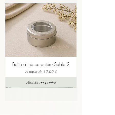
et le parfum.
Dans tous les cas, dites-le-nous : c’est aussi 
cela, le partage.
Boîte à thé caractère Sable 2
Prix promotionnel
À partir de
12,00 €
Ajouter au panier