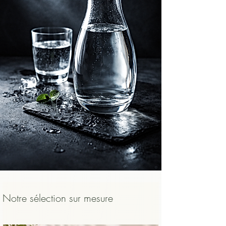
    ​

    • pour préserver les arômes, qui 
s’expriment mieux en dessous de la 
température d’infusion,

    ​

    • et pour protéger la bouche et 
l’œsophage d’un contact trop chaud.

    Un thé bien infusé, légèrement tiédi, 
sera toujours plus agréable, plus lisible et 
plus sûr qu’un thé avalé brûlant.
Notre sélection sur mesure