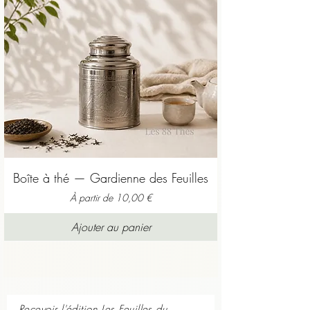
Boîte à thé — Gardienne des Feuilles
Prix promotionnel
À partir de
10,00 €
Ajouter au panier
Recevoir l'édition Les Feuilles du