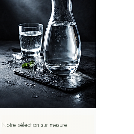
tiédir légèrement avant de la déguster :

longueur et ses arômes.
    ​

    • pour préserver les arômes, qui 
s’expriment mieux en dessous de la 
température d’infusion,

    ​

    • et pour protéger la bouche et 
l’œsophage d’un contact trop chaud.

    Un thé bien infusé, légèrement tiédi, 
sera toujours plus agréable, plus lisible et 
plus sûr qu’un thé avalé brûlant.
Notre sélection sur mesure